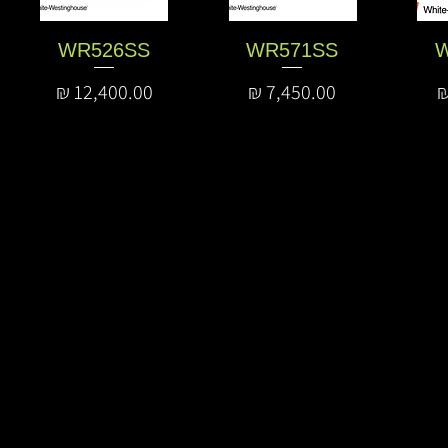
WR526SS
WR571SS
W
מחיר
מחיר