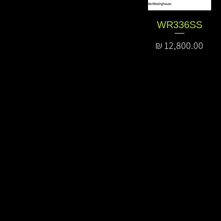
WR336SS
מחיר