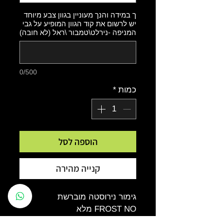
ך במידה והנך מעוניין בגוון צבע מיוחד
יש לרשום את קוד הגוון המופיע על גבי
המניפה -נירלט\טמבור \ראל (לא חובה)
0/500
כמות
*
הוספה לסל
קנייה מהירה
גימור נירוסטה מוברשת
FROST NO מלא