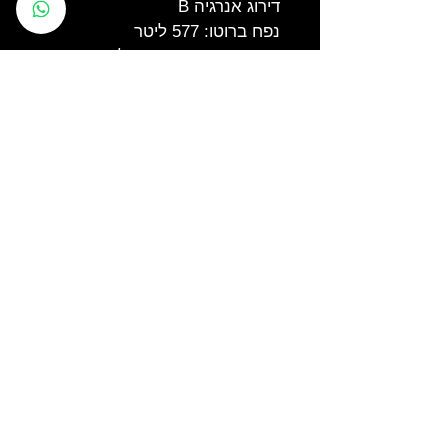
דירוג אנרגיה B
נפח ברוטו: 577 ליטר
נפח נטו המקרר: 363 ליטר
נפח נטו המקפיא: 163 ליטר
ZONE MULTI :תא תחתון היכול 
לשמש הן להקפאה
והן לקירור בלחיצת כפתור
לוח בקרה אלקטרוני בחזית לחיווי 
ולשימוש ידידותי
מגירת צינון '0 'מעלות בטריקה 
שקטה + שתי מגירות לירקות/
פירות עם בקרת לחות/אוויר
תאורת לד פנימית
מידות:
גובה: 184.5 ס"מ
רוחב: 90.5 ס"מ
עומק גוף: 66.5 ס"מ
עומק דלת: 8 ס"מ